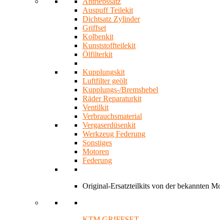
Antriebssatz
Auspuff Teilekit
Dichtsatz Zylinder
Griffset
Kolbenkit
Kunststoffteilekit
Ölfilterkit
Kupplungskit
Luftfilter geölt
Kupplungs-/Bremshebel
Räder Reparaturkit
Ventilkit
Verbrauchsmaterial
Vergaserdüsenkit
Werkzeug Federung
Sonstiges
Motoren
Federung
Original-Ersatzteilkits von der bekannten 
KTM GRIFFSET