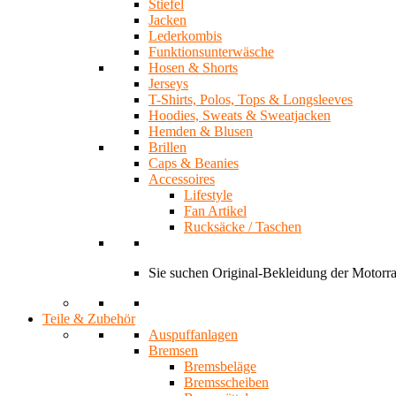
Stiefel
Jacken
Lederkombis
Funktionsunterwäsche
Hosen & Shorts
Jerseys
T-Shirts, Polos, Tops & Longsleeves
Hoodies, Sweats & Sweatjacken
Hemden & Blusen
Brillen
Caps & Beanies
Accessoires
Lifestyle
Fan Artikel
Rucksäcke / Taschen
Sie suchen Original-Bekleidung der Motor
Teile & Zubehör
Auspuffanlagen
Bremsen
Bremsbeläge
Bremsscheiben