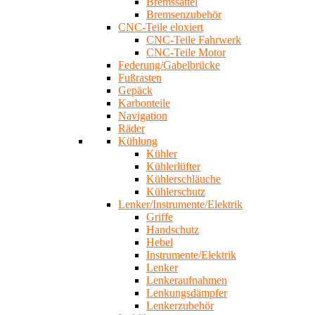
Bremssättel
Bremsenzubehör
CNC-Teile eloxiert
CNC-Teile Fahrwerk
CNC-Teile Motor
Federung/Gabelbrücke
Fußrasten
Gepäck
Karbonteile
Navigation
Räder
Kühlung
Kühler
Kühlerlüfter
Kühlerschläuche
Kühlerschutz
Lenker/Instrumente/Elektrik
Griffe
Handschutz
Hebel
Instrumente/Elektrik
Lenker
Lenkeraufnahmen
Lenkungsdämpfer
Lenkerzubehör