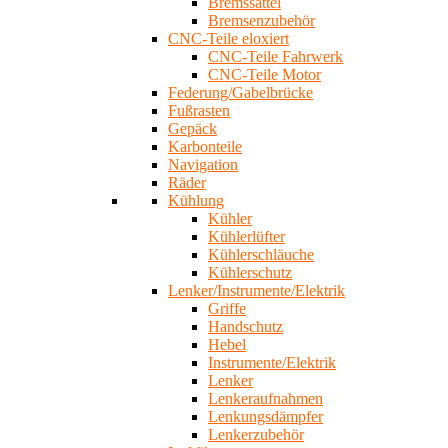
Bremssättel
Bremsenzubehör
CNC-Teile eloxiert
CNC-Teile Fahrwerk
CNC-Teile Motor
Federung/Gabelbrücke
Fußrasten
Gepäck
Karbonteile
Navigation
Räder
Kühlung
Kühler
Kühlerlüfter
Kühlerschläuche
Kühlerschutz
Lenker/Instrumente/Elektrik
Griffe
Handschutz
Hebel
Instrumente/Elektrik
Lenker
Lenkeraufnahmen
Lenkungsdämpfer
Lenkerzubehör