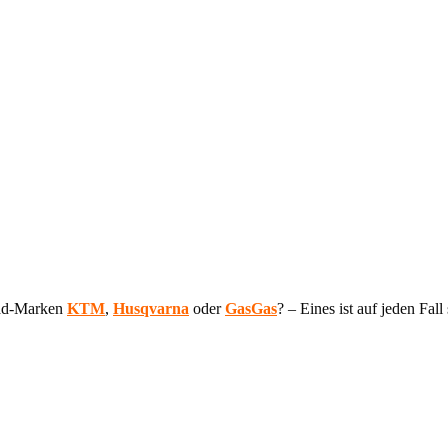
rad-Marken
KTM
,
Husqvarna
oder
GasGas
? – Eines ist auf jeden Fa