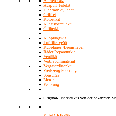
Antriebssatz
Auspuff Teilekit
Dichtsatz Zylinder
Griffset
Kolbenkit
Kunststoffteilekit
Ölfilterkit
Kupplungskit
Luftfilter geölt
Kupplungs-/Bremshebel
Räder Reparaturkit
Ventilkit
Verbrauchsmaterial
Vergaserdüsenkit
Werkzeug Federung
Sonstiges
Motoren
Federung
Original-Ersatzteilkits von der bekannten 
KTM GRIFFSET