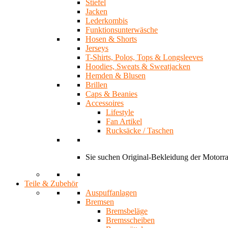
Stiefel
Jacken
Lederkombis
Funktionsunterwäsche
Hosen & Shorts
Jerseys
T-Shirts, Polos, Tops & Longsleeves
Hoodies, Sweats & Sweatjacken
Hemden & Blusen
Brillen
Caps & Beanies
Accessoires
Lifestyle
Fan Artikel
Rucksäcke / Taschen
Sie suchen Original-Bekleidung der Motor
Teile & Zubehör
Auspuffanlagen
Bremsen
Bremsbeläge
Bremsscheiben