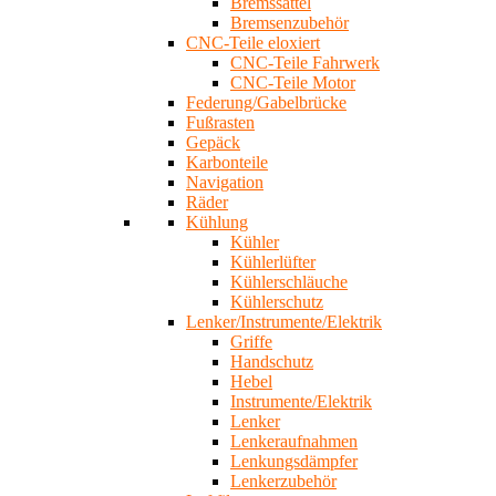
Bremssättel
Bremsenzubehör
CNC-Teile eloxiert
CNC-Teile Fahrwerk
CNC-Teile Motor
Federung/Gabelbrücke
Fußrasten
Gepäck
Karbonteile
Navigation
Räder
Kühlung
Kühler
Kühlerlüfter
Kühlerschläuche
Kühlerschutz
Lenker/Instrumente/Elektrik
Griffe
Handschutz
Hebel
Instrumente/Elektrik
Lenker
Lenkeraufnahmen
Lenkungsdämpfer
Lenkerzubehör