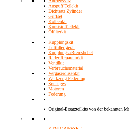
Antriebssatz
Auspuff Teilekit
Dichtsatz Zylinder
Griffset
Kolbenkit
Kunststoffteilekit
Ölfilterkit
Kupplungskit
Luftfilter geölt
Kupplungs-/Bremshebel
Räder Reparaturkit
Ventilkit
Verbrauchsmaterial
Vergaserdüsenkit
Werkzeug Federung
Sonstiges
Motoren
Federung
Original-Ersatzteilkits von der bekannten 
KTM GRIFFSET