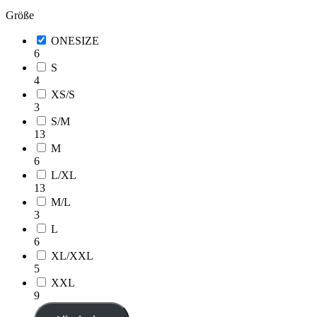
Größe
ONESIZE
6
S
4
XS/S
3
S/M
13
M
6
L/XL
13
M/L
3
L
6
XL/XXL
5
XXL
9