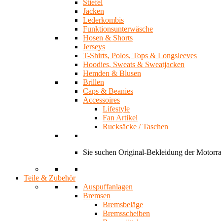
Stiefel
Jacken
Lederkombis
Funktionsunterwäsche
Hosen & Shorts
Jerseys
T-Shirts, Polos, Tops & Longsleeves
Hoodies, Sweats & Sweatjacken
Hemden & Blusen
Brillen
Caps & Beanies
Accessoires
Lifestyle
Fan Artikel
Rucksäcke / Taschen
Sie suchen Original-Bekleidung der Motor
Teile & Zubehör
Auspuffanlagen
Bremsen
Bremsbeläge
Bremsscheiben