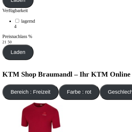
Laden
Verfügbarkeit
lagernd
4
Preisnachlass %
21
50
Laden
KTM Shop Braumandl – Ihr KTM Online Sh
Bereich : Freizeit
Farbe : rot