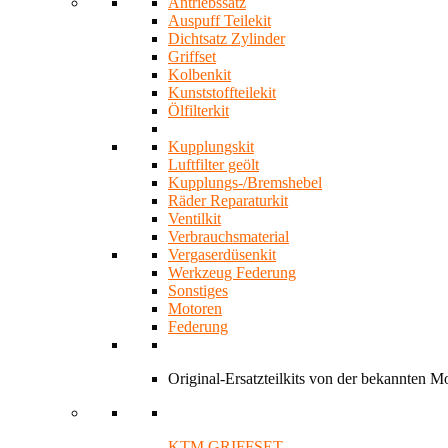
Antriebssatz
Auspuff Teilekit
Dichtsatz Zylinder
Griffset
Kolbenkit
Kunststoffteilekit
Ölfilterkit
Kupplungskit
Luftfilter geölt
Kupplungs-/Bremshebel
Räder Reparaturkit
Ventilkit
Verbrauchsmaterial
Vergaserdüsenkit
Werkzeug Federung
Sonstiges
Motoren
Federung
Original-Ersatzteilkits von der bekannten 
KTM GRIFFSET