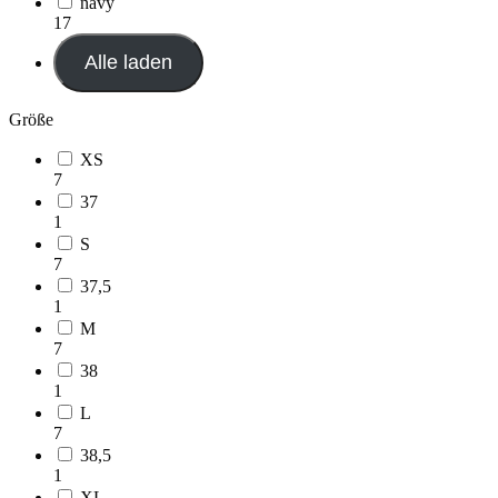
navy
17
Alle laden
Größe
XS
7
37
1
S
7
37,5
1
M
7
38
1
L
7
38,5
1
XL