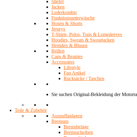
Stiefel
Jacken
Lederkombis
Funktionsunterwäsche
Hosen & Shorts
Jerseys
T-Shirts, Polos, Tops & Longsleeves
Hoodies, Sweats & Sweatjacken
Hemden & Blusen
Brillen
Caps & Beanies
Accessoires
Lifestyle
Fan Artikel
Rucksäcke / Taschen
Sie suchen Original-Bekleidung der Motor
Teile & Zubehör
Auspuffanlagen
Bremsen
Bremsbeläge
Bremsscheiben