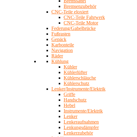
Bremssättel
Bremsenzubehör
CNC-Teile eloxiert
CNC-Teile Fahrwerk
CNC-Teile Motor
Federung/Gabelbrücke
Fußrasten
Gepäck
Karbonteile
Navigation
Räder
Kühlung
Kühler
Kühlerlüfter
Kühlerschläuche
Kühlerschutz
Lenker/Instrumente/Elektrik
Griffe
Handschutz
Hebel
Instrumente/Elektrik
Lenker
Lenkeraufnahmen
Lenkungsdämpfer
Lenkerzubehör