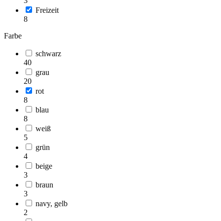
3
Freizeit
8
Farbe
schwarz
40
grau
20
rot
8
blau
8
weiß
5
grün
4
beige
3
braun
3
navy, gelb
2